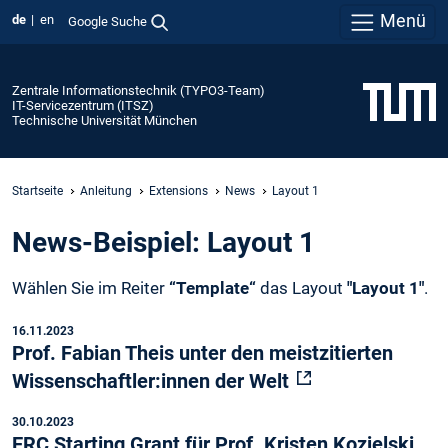
Menü
de
en
Google Suche
Zentrale Informationstechnik (TYPO3-Team)
IT-Servicezentrum (ITSZ)
Technische Universität München
Startseite
Anleitung
Extensions
News
Layout 1
News-Beispiel: Layout 1
Wählen Sie im Reiter
“Template“
das Layout
"Layout 1"
.
16.11.2023
Prof. Fabian Theis unter den meistzitierten
Wissenschaftler:innen der Welt
30.10.2023
ERC Starting Grant für Prof. Kristen Kozielski