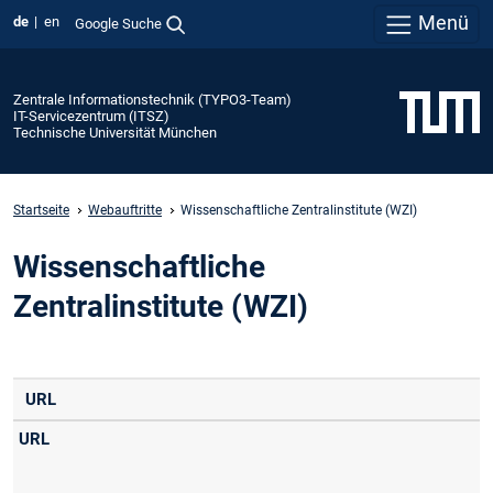
Menü
de
en
Google Suche
Zentrale Informationstechnik (TYPO3-Team)
IT-Servicezentrum (ITSZ)
Technische Universität München
Startseite
Webauftritte
Wissenschaftliche Zentralinstitute (WZI)
Wissenschaftliche
Zentralinstitute (WZI)
URL