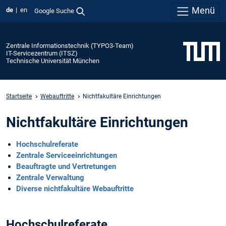
Menü
de
en
Google Suche
Zentrale Informationstechnik (TYPO3-Team)
IT-Servicezentrum (ITSZ)
Technische Universität München
Startseite
Webauftritte
Nichtfakultäre Einrichtungen
Nichtfakultäre Einrichtungen
Hochschulreferate
Zentrale Serviceeinrichtungen
Beauftragte und Vertretungen
Zentrale Verwaltung
Diverse nichtfakultäre Webauftritte
Hochschulreferate