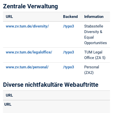
Zentrale Verwaltung
URL
Backend
Information
www.zv.tum.de/diversity/
/typo3
Stabsstelle
Diversity &
Equal
Opportunities
www.zv.tum.de/legaloffice/
/typo3
TUM Legal
Office (ZA 5)
www.zv.tum.de/personal/
/typo3
Personal
(ZA2)
Diverse nichtfakultäre Webauftritte
URL