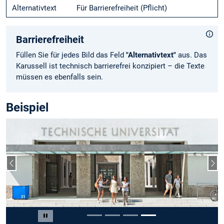
Alternativtext
Für Barrierefreiheit (Pflicht)
Barrierefreiheit
Füllen Sie für jedes Bild das Feld
"Alternativtext"
aus. Das
Karussell ist technisch barrierefrei konzipiert – die Texte
müssen es ebenfalls sein.
Beispiel
Vorheriger Slide
Näc
Slide 4 von 4
Carousel pausieren