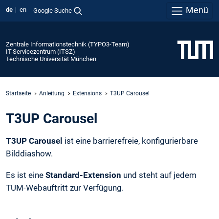
Menü
de
en
Google Suche
Zentrale Informationstechnik (TYPO3-Team)
IT-Servicezentrum (ITSZ)
Technische Universität München
Startseite
Anleitung
Extensions
T3UP Carousel
T3UP Carousel
T3UP Carousel
ist eine barrierefreie, konfigurierbare
Bilddiashow.
Es ist eine
Standard-Extension
und steht auf jedem
TUM-Webauftritt zur Verfügung.