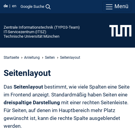
Menü
de
en
Google Suche
Zentrale Informationstechnik (TYPO3-Team)
IT-Servicezentrum (ITSZ)
Technische Universität München
Startseite
Anleitung
Seiten
Seitenlayout
Seitenlayout
Das
Seitenlayout
bestimmt, wie viele Spalten eine Seite
im Frontend anzeigt. Standardmäßig haben Seiten eine
dreispaltige Darstellung
mit einer rechten Seitenleiste.
Für Seiten, auf denen im Hauptbereich mehr Platz
gewünscht ist, kann die rechte Spalte ausgeblendet
werden.