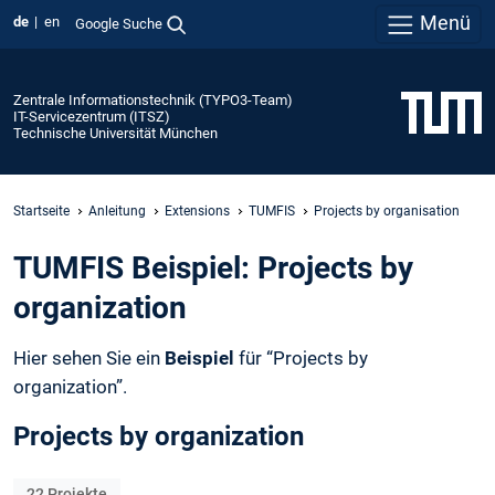
Menü
de
en
Google Suche
Zentrale Informationstechnik (TYPO3-Team)
IT-Servicezentrum (ITSZ)
Technische Universität München
Startseite
Anleitung
Extensions
TUMFIS
Projects by organisation
TUMFIS Beispiel: Projects by
organization
Hier sehen Sie ein
Beispiel
für “Projects by
organization”.
Projects by organization
22
Projekte