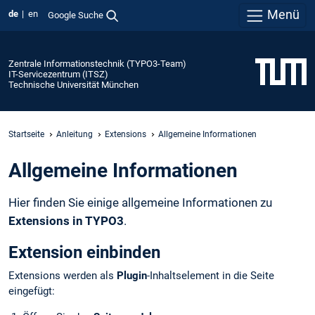
Menü
de
en
Google Suche
Zentrale Informationstechnik (TYPO3-Team)
IT-Servicezentrum (ITSZ)
Technische Universität München
Startseite
Anleitung
Extensions
Allgemeine Informationen
Allgemeine Informationen
Hier finden Sie einige allgemeine Informationen zu
Extensions in TYPO3
.
Extension einbinden
Extensions werden als
Plugin
-Inhaltselement in die Seite
eingefügt: